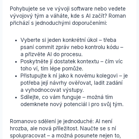
Pohybujete se ve vývoji software nebo vedete
vývojový tým a váháte, kde s AI začít? Roman
přichází s jednoduchými doporučeními:
Vyberte si jeden konkrétní úkol – třeba
psaní commit zpráv nebo kontrolu kódu –
a přizvěte AI do procesu.
Poskytněte jí dostatek kontextu – čím víc
toho ví, tím lépe pomůže.
Přistupujte k ní jako k novému kolegovi – je
potřeba její návrhy ověřovat, ladit zadání
a vyhodnocovat výstupy.
Sdílejte, co vám funguje – možná tím
odemknete nový potenciál i pro svůj tým.
Romanovo sdělení je jednoduché: AI není
hrozba, ale nová příležitost. Naučte se s ní
spolupracovat – a možná posunete nejen to,