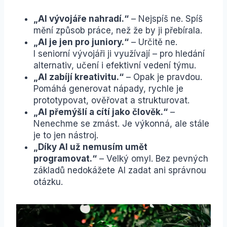
„AI vývojáře nahradí.“
– Nejspíš ne. Spíš
mění způsob práce, než že by ji přebírala.
„AI je jen pro juniory.“
– Určitě ne.
I seniorní vývojáři ji využívají – pro hledání
alternativ, učení i efektivní vedení týmu.
„AI zabíjí kreativitu.“
– Opak je pravdou.
Pomáhá generovat nápady, rychle je
prototypovat, ověřovat a strukturovat.
„AI přemýšlí a cítí jako člověk.“
–
Nenechme se zmást. Je výkonná, ale stále
je to jen nástroj.
„Díky AI už nemusím umět
programovat.“
– Velký omyl. Bez pevných
základů nedokážete AI zadat ani správnou
otázku.