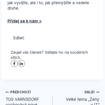
jak vyvíjíte, ale i to, jak přemýšlíte a vedete
druhé.
Přidej se k nám >
Sdílet:
Zaujal vás článek? Sdílejte ho na sociálních
sítích.
Navigace
PŘEDCHOZÍ
DALŠÍ
TOS VARNSDORF
Velké téma „Ženy
pro
vychovává nové
v IT“