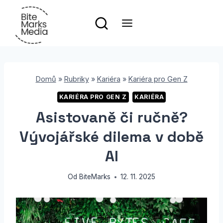
Přeskočit
na
obsah
Domů
»
Rubriky
»
Kariéra
»
Kariéra pro Gen Z
KARIÉRA PRO GEN Z
KARIÉRA
Asistovaně či ručně?
Vývojářské dilema v době
AI
Od
BiteMarks
12. 11. 2025