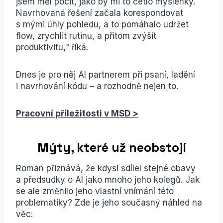
jsem měl pocit, jako by mi to četlo myšlenky.
Navrhovaná řešení začala korespondovat
s mými úhly pohledu, a to pomáhalo udržet
flow, zrychlit rutinu, a přitom zvýšit
produktivitu,“ říká.
Dnes je pro něj AI partnerem při psaní, ladění
i navrhování kódu – a rozhodně nejen to.
Pracovní příležitosti v MSD >
Mýty, které už neobstojí
Roman přiznává, že kdysi sdílel stejné obavy
a předsudky o AI jako mnoho jeho kolegů. Jak
se ale změnilo jeho vlastní vnímání této
problematiky? Zde je jeho současný náhled na
věc: