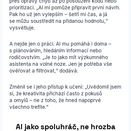
přes opravy chyb až po posouzení kódu nebo
prioritizaci. „AI mi pomůže připravit první návrh.
Pak ho už jen vylepším – šetří mi čas, a já
se můžu soustředit na přidanou hodnotu,“
vysvětluje.
A nejde jen o práci. AI mu pomáhá i doma –
s plánováním, hledáním informací nebo
rodičovstvím. „Je to jako mít výzkumného
asistenta na volné noze. Jen je potřeba vše
ověřovat a filtrovat,“ dodává.
Změnil se i jeho přístup k učení: „Uvědomil jsem
si, že kreativita přichází často z pokusů
a omylů – ne z toho, že hned napoprvé
všechno trefíte.“
AI jako spoluhráč, ne hrozba