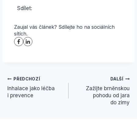
Sdílet:
Zaujal vás článek? Sdílejte ho na sociálních
sítích.
Navigace
PŘEDCHOZÍ
DALŠÍ
Inhalace jako léčba
Zažijte brněnskou
pro
i prevence
pohodu od jara
příspěvek
do zimy