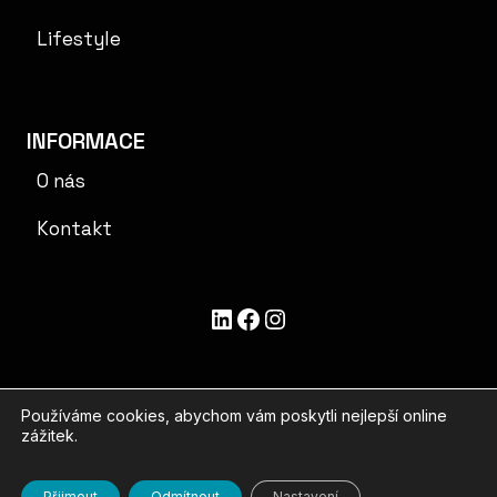
Lifestyle
INFORMACE
O nás
Kontakt
LinkedIn
Facebook
Instagram
Používáme cookies, abychom vám poskytli nejlepší online
zážitek.
© 2026 Bite Marks
VOP
|
GDPR
|
Cookie
Přijmout
Odmítnout
Nastavení