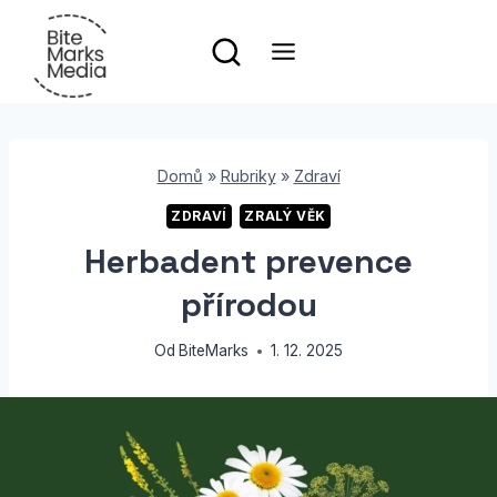
Přeskočit
na
obsah
Domů
»
Rubriky
»
Zdraví
ZDRAVÍ
ZRALÝ VĚK
Herbadent prevence
přírodou
Od
BiteMarks
1. 12. 2025