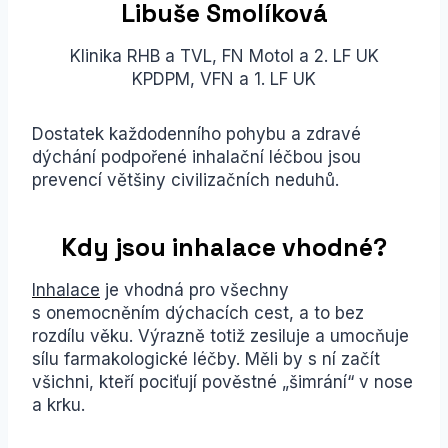
Libuše Smolíková
Klinika RHB a TVL, FN Motol a 2. LF UK
KPDPM, VFN a 1. LF UK
Dostatek každodenního pohybu a zdravé
dýchání podpořené inhalační léčbou jsou
prevencí většiny civilizačních neduhů.
Kdy jsou inhalace vhodné?
Inhalace
je vhodná pro všechny
s onemocněním dýchacích cest, a to bez
rozdílu věku. Výrazně totiž zesiluje a umocňuje
sílu farmakologické léčby. Měli by s ní začít
všichni, kteří pociťují pověstné „šimrání“ v nose
a krku.