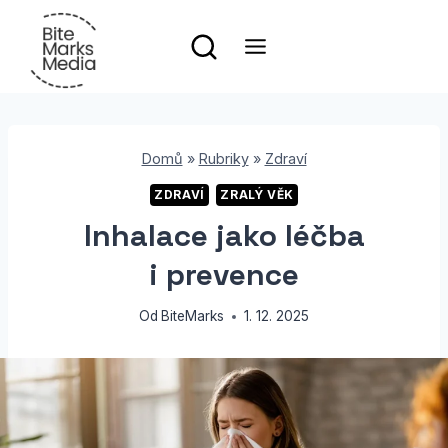
Přeskočit
na
obsah
Domů
»
Rubriky
»
Zdraví
ZDRAVÍ
ZRALÝ VĚK
Inhalace jako léčba
i prevence
Od
BiteMarks
1. 12. 2025