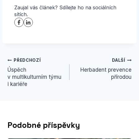
Zaujal vás článek? Sdílejte ho na sociálních
sítích.
Navigace
PŘEDCHOZÍ
DALŠÍ
Úspěch
Herbadent prevence
pro
v multikulturním týmu
přírodou
příspěvek
i kariéře
Podobné příspěvky