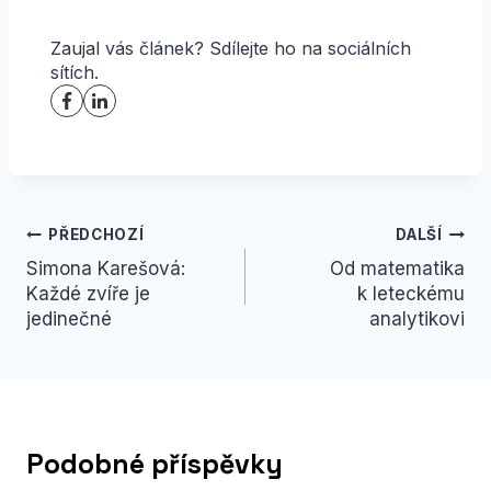
Zaujal vás článek? Sdílejte ho na sociálních
sítích.
Navigace
PŘEDCHOZÍ
DALŠÍ
Simona Karešová:
Od matematika
pro
Každé zvíře je
k leteckému
příspěvek
jedinečné
analytikovi
Podobné příspěvky