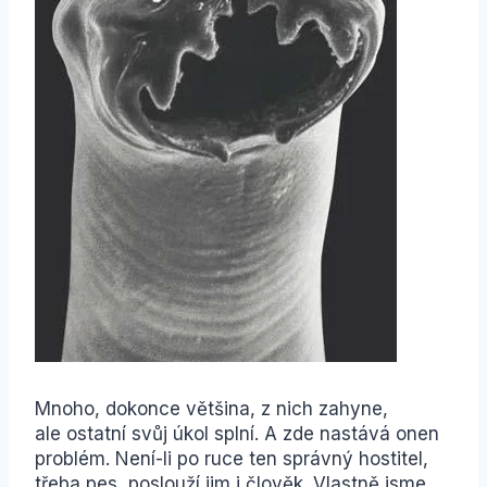
Mnoho, dokonce většina, z nich zahyne,
ale ostatní svůj úkol splní. A zde nastává onen
problém. Není-li po ruce ten správný hostitel,
třeba pes, poslouží jim i člověk. Vlastně jsme