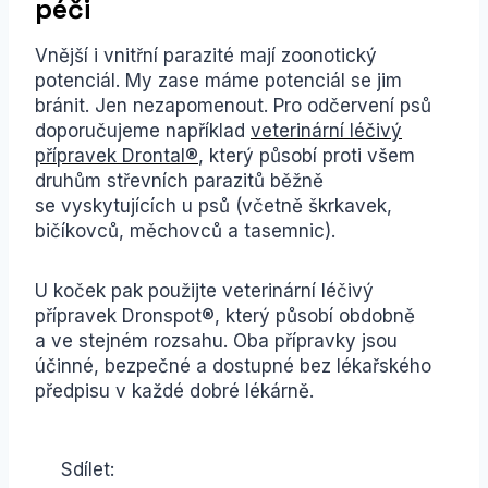
péči
Vnější i vnitřní parazité mají zoonotický
potenciál. My zase máme potenciál se jim
bránit. Jen nezapomenout. Pro odčervení psů
doporučujeme například
veterinární léčivý
přípravek Drontal®
, který působí proti všem
druhům střevních parazitů běžně
se vyskytujících u psů (včetně škrkavek,
bičíkovců, měchovců a tasemnic).
U koček pak použijte veterinární léčivý
přípravek Dronspot®, který působí obdobně
a ve stejném rozsahu. Oba přípravky jsou
účinné, bezpečné a dostupné bez lékařského
předpisu v každé dobré lékárně.
Sdílet: