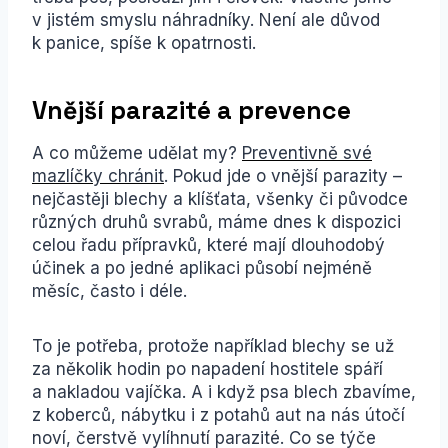
v jistém smyslu náhradníky. Není ale důvod
k panice, spíše k opatrnosti.
Vnější parazité a prevence
A co můžeme udělat my?
Preventivně své
mazlíčky chránit
. Pokud jde o vnější parazity –
nejčastěji blechy a klíšťata, všenky či původce
různých druhů svrabů, máme dnes k dispozici
celou řadu přípravků, které mají dlouhodobý
účinek a po jedné aplikaci působí nejméně
měsíc, často i déle.
To je potřeba, protože například blechy se už
za několik hodin po napadení hostitele spáří
a nakladou vajíčka. A i když psa blech zbavíme,
z koberců, nábytku i z potahů aut na nás útočí
noví, čerstvě vylíhnutí parazité. Co se týče