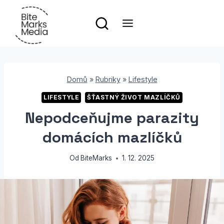
Přeskočit
na
obsah
Domů
»
Rubriky
»
Lifestyle
LIFESTYLE
ŠŤASTNÝ ŽIVOT MAZLÍČKŮ
Nepodceňujme parazity
domácích mazlíčků
Od
BiteMarks
1. 12. 2025