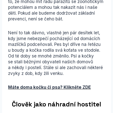
to, že mohou mít řadu parazitů se zoonotickým
potenciálem a mohou tak nakazit nás i naše
děti. Pokud ale budeme dodržovat základní
prevenci, není se čeho bát.
Není to tak dávno, vlastně jen pár desítek let,
kdy jsme nebezpečí pocházející od domácích
mazlíčků podceňovali. Pes byl dříve na řetězu
u boudy a kočka rodila svá koťata ve stodole.
Od té doby se mnohé změnilo. Psi a kočky
se stali běžnými obyvateli našich domovů
a někdy i postelí. Stále si ale zachovali některé
zvyky z dob, kdy žili venku.
Máte doma kočku či psa? Klikněte ZDE
Člověk jako náhradní hostitel