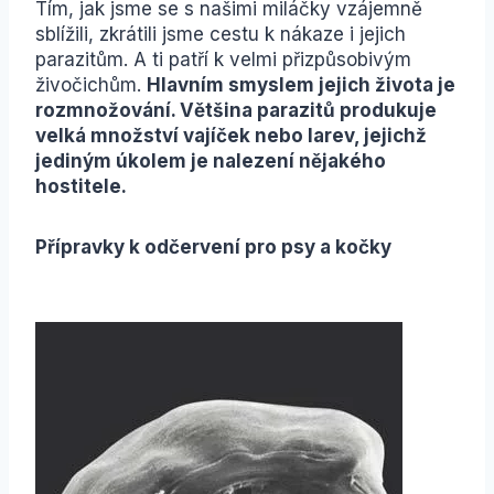
Tím, jak jsme se s našimi miláčky vzájemně
sblížili, zkrátili jsme cestu k nákaze i jejich
parazitům. A ti patří k velmi přizpůsobivým
živočichům.
Hlavním smyslem jejich života je
rozmnožování. Většina parazitů produkuje
velká množství vajíček nebo larev, jejichž
jediným úkolem je nalezení nějakého
hostitele.
Přípravky k odčervení pro psy a kočky