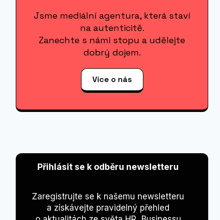
EXPANZI
NA
KULTUŘE
A VZTAZÍCH
BUSINESS
ČESKO INSPIRUJE
Symboly, které prodlužují život
textilu
Od
BiteMarks
7. 5. 2026
Společnost SOTEX GINETEX letos slaví 30