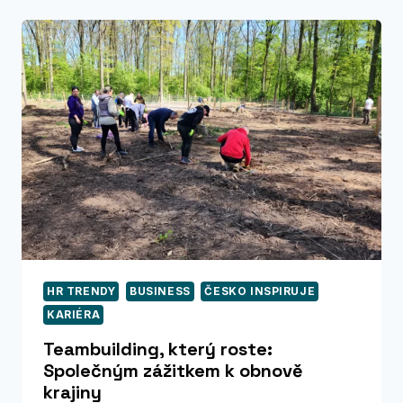
BRNO
PROPOJÍ
FIRMY
Z LETECTVÍ,
OBRANY
A VESMÍRU
HR TRENDY
BUSINESS
ČESKO INSPIRUJE
KARIÉRA
Teambuilding, který roste:
Společným zážitkem k obnově
krajiny