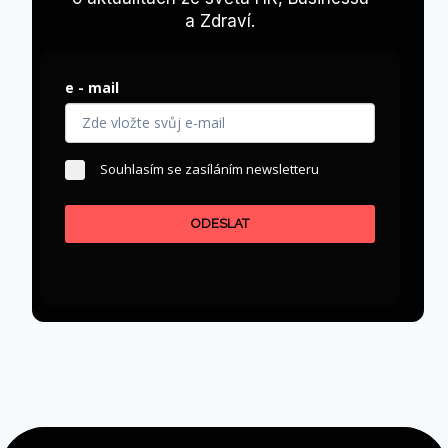
let na českém trhu a dlouhodobě pomáhá
firmám správně označovat textilní…
SYMBOLY,
PŘEČTĚTE SI VÍCE
KTERÉ
PRODLUŽUJÍ
ŽIVOT
TEXTILU