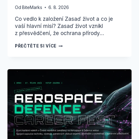
Od
BiteMarks
6. 8. 2026
Co vedlo k založení Zasaď život a co je
vaší hlavní misí? Zasaď život vznikl
z přesvědčení, že ochrana přírody…
TEAMBUILDING,
PŘEČTĚTE SI VÍCE
KTERÝ
ROSTE:
SPOLEČNÝM
ZÁŽITKEM
K OBNOVĚ
KRAJINY