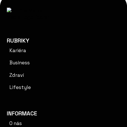
BUSINESS
ČESKO INSPIRUJE
Design, kvalita a realita trhu: Jak
TECE mění pohled na sanitární
technologie
Od
BiteMarks
7. 5. 2026
Společnost TECE patří mezi přední
evropské výrobce sanitárních
a instalačních systémů, které kombinují
technickou preciznost s důrazem na…
DESIGN,
PŘEČTĚTE SI VÍCE
KVALITA
A REALITA
TRHU:
JAK
TECE
MĚNÍ
POHLED
NA