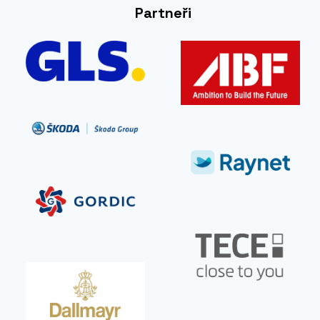
NAŠLÁPNUTO,
ŘÍKÁ
ŠÉF
GLS
BUSINESS
ČESKO INSPIRUJE
HR TRENDY
KARIÉRA
HR přestává být podpora. Stává
se architektem změny.
Od
BiteMarks
7. 5. 2026
Devět ročníků, stovky HR lídrů a jedno
téma, které nikdy nepřestává být aktuální
— jak pracovat s lidmi…