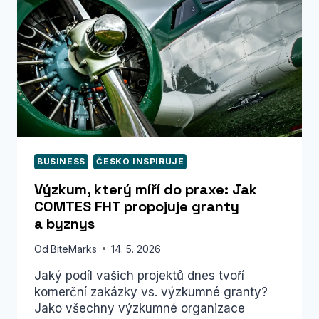
UNIKÁTNÍ
BUSINESS
ČESKO INSPIRUJE
Výzkum, který míří do praxe: Jak
COMTES FHT propojuje granty
a byznys
Od
BiteMarks
14. 5. 2026
Jaký podíl vašich projektů dnes tvoří
komerční zakázky vs. výzkumné granty?
Jako všechny výzkumné organizace