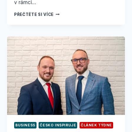
v rámci…
VÝZKUM,
PŘEČTĚTE SI VÍCE
KTERÝ
MÍŘÍ
DO PRAXE:
JAK
COMTES
FHT
PROPOJUJE
GRANTY
A BYZNYS
BUSINESS
ČESKO INSPIRUJE
ČLÁNEK TÝDNE