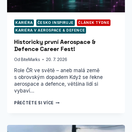
KARIÉRA
ČESKO INSPIRUJE
ČLÁNEK TÝDNE
KARIÉRA V AEROSPACE & DEFENCE
Historicky první Aerospace &
Defence Career Fest!
Od
BiteMarks
20. 7. 2026
Role ČR ve světě – aneb malá země
s obrovským dopadem Když se řekne
aerospace a defence, většina lidí si
vybaví…
HISTORICKY
PŘEČTĚTE SI VÍCE
PRVNÍ
AEROSPACE
&
DEFENCE
CAREER