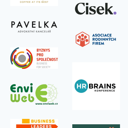
HR
PŘEČTĚTE SI VÍCE
PŘESTÁVÁ
BÝT
PODPORA.
STÁVÁ
SE ARCHITEKTEM
ZMĚNY.
ČESKO INSPIRUJE
BUSINESS
Když káva není produkt, ale služba: