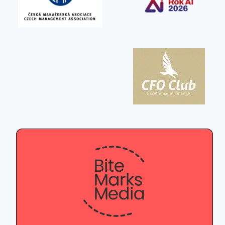
BUSINESS
ČESKO INSPIRUJE
ČLÁNEK TÝDNE
Za hranice s CRM: Jak Raynet staví
zahraniční expanzi na kultuře
a vztazích
Od
BiteMarks
7. 5. 2026
Společnost Raynet je už 20 let lídrem na
českém CRM trhu. Nyní ale míří dál –
po úspěšném…
ZA HRANICE
PŘEČTĚTE SI VÍCE
S CRM:
JAK RAYNET STAVÍ
ZAHRANIČNÍ