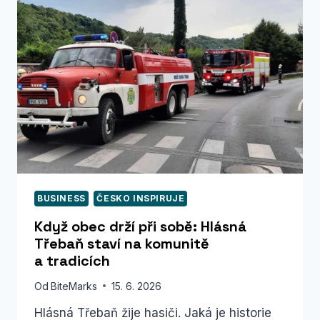
FEST!
BUSINESS
ČESKO INSPIRUJE
Když obec drží při sobě: Hlásná
Třebaň staví na komunitě
a tradicích
Od
BiteMarks
15. 6. 2026
Hlásná Třebaň žije hasiči. Jaká je historie