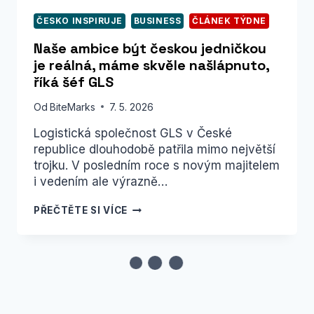
ČESKO INSPIRUJE
BUSINESS
ČLÁNEK TÝDNE
Naše ambice být českou jedničkou
je reálná, máme skvěle našlápnuto,
říká šéf GLS
Od
BiteMarks
7. 5. 2026
Logistická společnost GLS v České
republice dlouhodobě patřila mimo největší
trojku. V posledním roce s novým majitelem
i vedením ale výrazně…
NAŠE
PŘEČTĚTE SI VÍCE
AMBICE
BÝT
ČESKOU
JEDNIČKOU
JE
REÁLNÁ,
MÁME
SKVĚLE