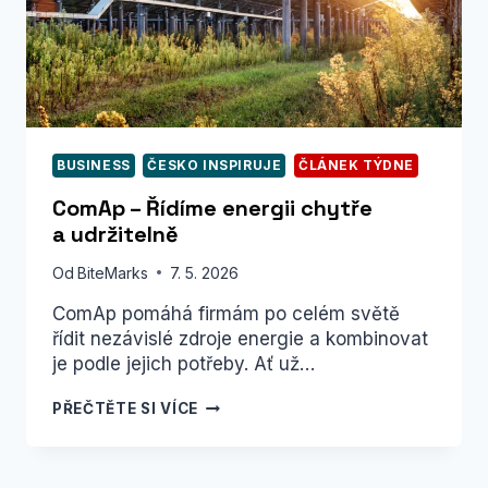
BUSINESS
ČESKO INSPIRUJE
ČLÁNEK TÝDNE
ComAp – Řídíme energii chytře
a udržitelně
Od
BiteMarks
7. 5. 2026
ComAp pomáhá firmám po celém světě
řídit nezávislé zdroje energie a kombinovat
je podle jejich potřeby. Ať už…
COMAP
PŘEČTĚTE SI VÍCE
–
ŘÍDÍME
ENERGII
CHYTŘE