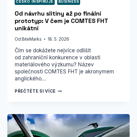
ČESKO INSPIRUJE
BUSINESS
Od návrhu slitiny až po finální
prototyp: V čem je COMTES FHT
unikátní
Od
BiteMarks
18. 5. 2026
Čím se dokážete nejvíce odlišit
od zahraniční konkurence v oblasti
materiálového výzkumu? Název
společnosti COMTES FHT je akronymem
anglického…
OD NÁVRHU
PŘEČTĚTE SI VÍCE
SLITINY
AŽ
PO FINÁLNÍ
PROTOTYP:
V ČEM
JE
COMTES
FHT