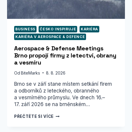
BUSINESS
ČESKO INSPIRUJE
KARIÉRA
KARIÉRA V AEROSPACE & DEFENCE
Aerospace & Defense Meetings
Brno propojí firmy z letectví, obrany
a vesmíru
Od
BiteMarks
8. 8. 2026
Brno se v září stane místem setkání firem
a odborníků z leteckého, obranného
a vesmírného průmyslu. Ve dnech 16.–
17. září 2026 se na brněnském…
AEROSPACE
PŘEČTĚTE SI VÍCE
&
DEFENSE
MEETINGS