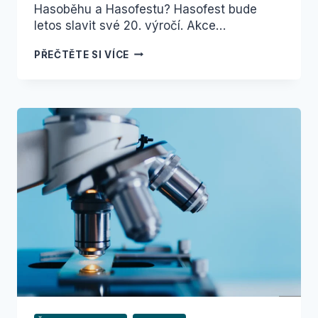
Hasoběhu a Hasofestu? Hasofest bude
letos slavit své 20. výročí. Akce…
KDYŽ OBEC
PŘEČTĚTE SI VÍCE
DRŽÍ
PŘI
SOBĚ:
HLÁSNÁ
TŘEBAŇ
STAVÍ
NA
KOMUNITĚ
A TRADICÍCH