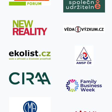
Jak Dallmayr mění pravidla
vendingu.
Od
BiteMarks
7. 5. 2026
Společnost Dallmayr přináší na český trh
nový pohled na vending – místo tlaku na
cenu staví…
KDYŽ KÁVA
PŘEČTĚTE SI VÍCE
NENÍ
PRODUKT,
ALE SLUŽBA:
JAK
DALLMAYR
MĚNÍ
PRAVIDLA
VENDINGU.