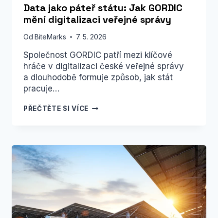
Data jako páteř státu: Jak GORDIC
mění digitalizaci veřejné správy
Od
BiteMarks
7. 5. 2026
Společnost GORDIC patří mezi klíčové
hráče v digitalizaci české veřejné správy
a dlouhodobě formuje způsob, jak stát
pracuje…
DATA
PŘEČTĚTE SI VÍCE
JAKO
PÁTEŘ
STÁTU:
JAK
GORDIC
MĚNÍ
DIGITALIZACI
VEŘEJNÉ
SPRÁVY