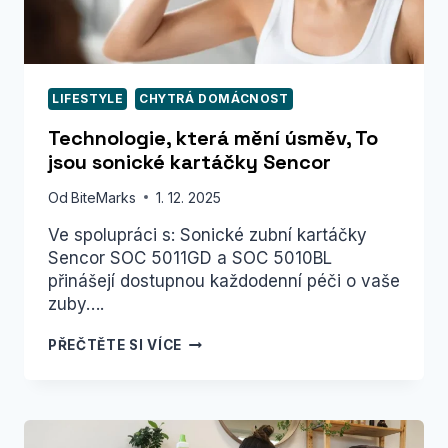
LIFESTYLE
CHYTRÁ DOMÁCNOST
Technologie, která mění úsměv, To
jsou sonické kartáčky Sencor
Od
BiteMarks
1. 12. 2025
Ve spolupráci s: Sonické zubní kartáčky
Sencor SOC 5011GD a SOC 5010BL
přinášejí dostupnou každodenní péči o vaše
zuby….
TECHNOLOGIE,
PŘEČTĚTE SI VÍCE
KTERÁ
MĚNÍ
ÚSMĚV,
TO
JSOU