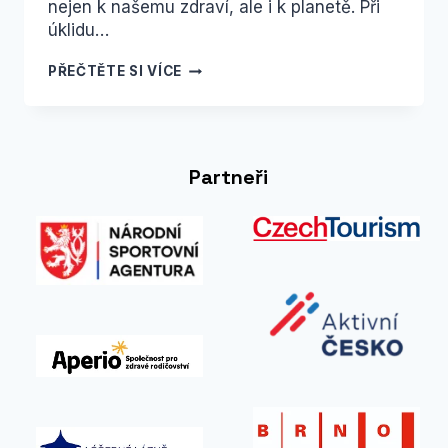
nejen k našemu zdraví, ale i k planetě. Při
úklidu…
TIERRA
PŘEČTĚTE SI VÍCE
VERDE
DROGERIE
VHODNÁ
I PRO
TY
Partneři
NEJMENŠÍ