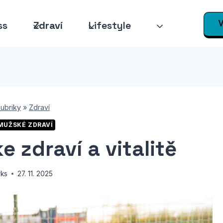
V
ss
Zdraví
Lifestyle
ubriky
»
Zdraví
MUŽSKÉ ZDRAVÍ
e zdraví a vitalitě
rks
27. 11. 2025