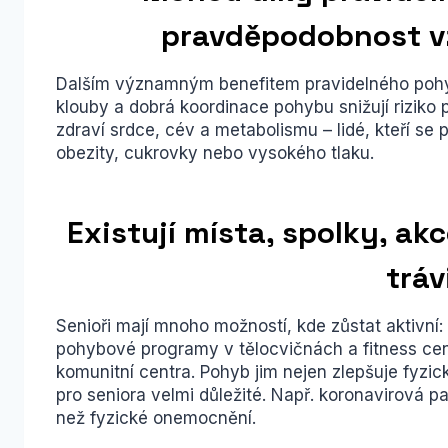
pravděpodobnost v
Dalším významným benefitem pravidelného pohyb
klouby a dobrá koordinace pohybu snižují riziko pá
zdraví srdce, cév a metabolismu – lidé, kteří se
obezity, cukrovky nebo vysokého tlaku.
Existují místa, spolky, ak
tráv
Senioři mají mnoho možností, kde zůstat aktivní: 
pohybové programy v tělocvičnách a fitness centr
komunitní centra. Pohyb jim nejen zlepšuje fyzicko
pro seniora velmi důležité. Např. koronavirová 
než fyzické onemocnění.