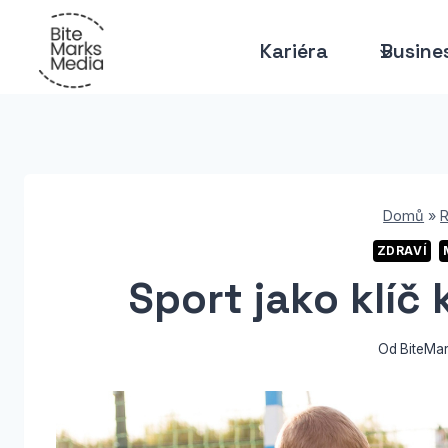
Přeskočit
na
Kariéra
Busine
obsah
Domů
»
R
ZDRAVÍ
Sport jako klíč k
Od
BiteMa