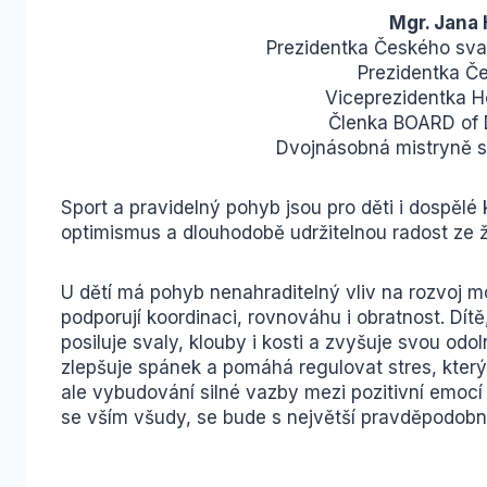
Mgr. Jana
Prezidentka Českého svaz
Prezidentka Č
Viceprezidentka 
Členka BOARD of 
Dvojnásobná mistryně sv
Sport a pravidelný pohyb jsou pro děti i dospělé k
optimismus a dlouhodobě udržitelnou radost ze ž
U dětí má pohyb nenahraditelný vliv na rozvoj mo
podporují koordinaci, rovnováhu i obratnost. Dít
posiluje svaly, klouby i kosti a zvyšuje svou o
zlepšuje spánek a pomáhá regulovat stres, který
ale vybudování silné vazby mezi pozitivní emocí
se vším všudy, se bude s největší pravděpodobno