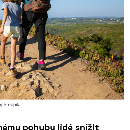
j: Freepik
nému pohybu lidé snížit