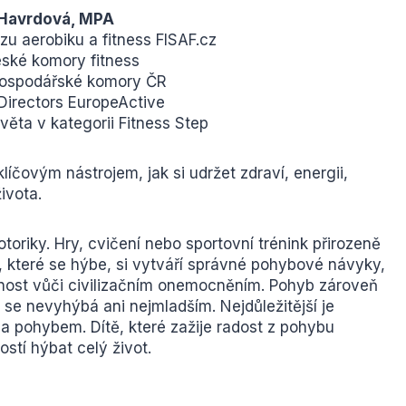
 Havrdová, MPA
u aerobiku a fitness FISAF.cz
eské komory fitness
Hospodářské komory ČR
Directors EuropeActive
ěta v kategorii Fitness Step
líčovým nástrojem, jak si udržet zdraví, energii,
ivota.
toriky. Hry, cvičení nebo sportovní trénink přirozeně
ě, které se hýbe, si vytváří správné pohybové návyky,
dolnost vůči civilizačním onemocněním. Pohyb zároveň
 se nevyhýbá ani nejmladším. Nejdůležitější je
 a pohybem. Dítě, které zažije radost z pohybu
stí hýbat celý život.